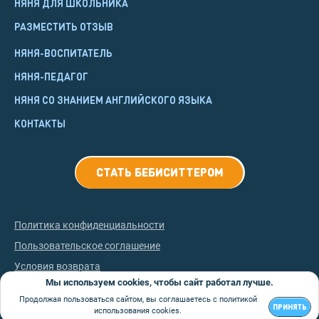
НЯНЯ ДЛЯ ШКОЛЬНИКА
РАЗМЕСТИТЬ ОТЗЫВ
НЯНЯ-ВОСПИТАТЕЛЬ
НЯНЯ-ПЕДАГОГ
НЯНЯ СО ЗНАНИЕМ АНГЛИЙСКОГО ЯЗЫКА
КОНТАКТЫ
СТАТЬ БЕБИСИТТЕРОМ
Политика конфиденциальности
Пользовательское соглашение
Условия возврата
Мы используем cookies, чтобы сайт работал лучше.
©
2026
НянЯрядом
Продолжая пользоваться сайтом, вы соглашаетесь с политикой
ПРИНЯТЬ
использования cookies.