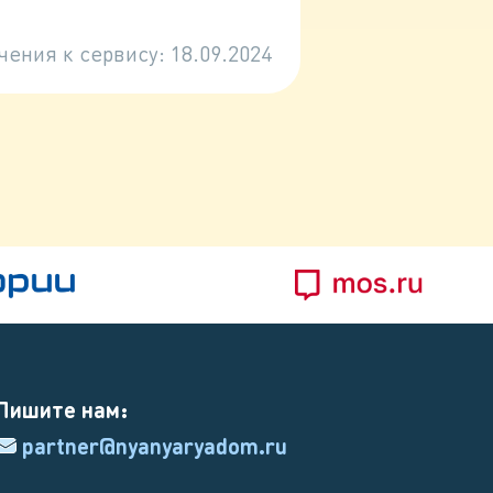
чения к сервису:
18.09.2024
Пишите нам:
partner@nyanyaryadom.ru