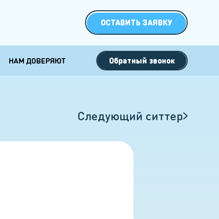
ОСТАВИТЬ ЗАЯВКУ
Обратный звонок
НАМ ДОВЕРЯЮТ
 семей с
Специальные
кими детьми
форматы работы
двойни
Ночная няня
Следующий ситтер
2 детей
Няня выходного дня
3 детей
Няня на сутки
Няня на полдня
Няня на Новый год