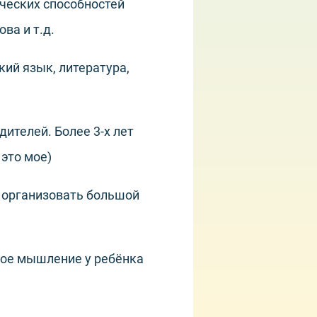
ческих способностей
ва и т.д.
ий язык, литература,
дителей. Более 3-х лет
это мое)
у организовать большой
кое мышление у ребёнка