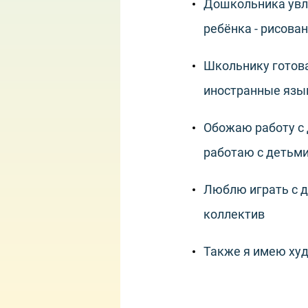
Дошкольника увле
ребёнка - рисован
Школьнику готова
иностранные язык
Обожаю работу с 
работаю с детьми
Люблю играть с д
коллектив
Также я имею худ