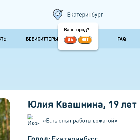
Екатеринбург
Ваш город?
СТЬ
БЕБИСИТТЕРЫ
ОТЗЫВЫ
FAQ
ДА
НЕТ
 и
Няни сопровождения
Няни для
несколь
Сопровождающая няня
ничка
Няня для 
Няня для прогулок
 болезни
Няня для 
Няня-воспитатель
Няня для 
Бизнес няня
Юлия Квашнина
,
19
лет
«
Есть опыт работы вожатой
»
Город:
Екатеринбург