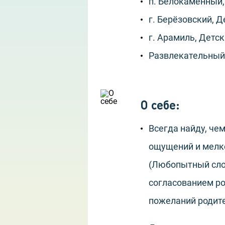
п. Белокаменный,
г. Берёзовский, 
г. Арамиль, Детс
Развлекательный 
О себе
:
Всегда найду, че
ощущений и мелко
(Любопытный слон
согласованием ро
пожеланий родит