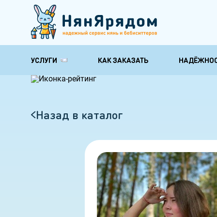
УСЛУГИ
КАК ЗАКАЗАТЬ
НАДЁЖНО
Няни для обучения и
Няни по уходу
развития
здоровью
Няня-педагог
Няня для груд
Назад в каталог
Няня гувернантка
Няня на время
ребенка
Няня психолог
Няня бабушка
Няня с музыкальным
образованием
Няня с английским
Няня для школьника