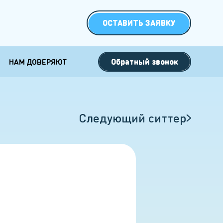
ОСТАВИТЬ ЗАЯВКУ
Обратный звонок
НАМ ДОВЕРЯЮТ
 семей с
Специальные
кими детьми
форматы работы
двойни
Ночная няня
Следующий ситтер
2 детей
Няня выходного дня
3 детей
Няня на сутки
Няня на полдня
Няня на Новый год