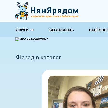
УСЛУГИ
КАК ЗАКАЗАТЬ
НАДЁЖНО
Няни для обучения и
Няни по уходу
развития
здоровью
Няня-педагог
Няня для груд
Назад в каталог
Няня гувернантка
Няня на время
ребенка
Няня психолог
Няня бабушка
Няня с музыкальным
образованием
Няня с английским
Няня для школьника