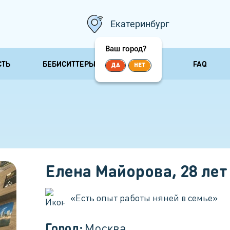
Екатеринбург
Ваш город?
СТЬ
БЕБИСИТТЕРЫ
ОТЗЫВЫ
FAQ
ДА
НЕТ
 и
Няни сопровождения
Няни для
несколь
Сопровождающая няня
ничка
Няня для 
Няня для прогулок
 болезни
Няня для 
Няня-воспитатель
Няня для 
Бизнес няня
Елена Майорова
,
28
лет
«
Есть опыт работы няней в семье
»
Город:
Москва