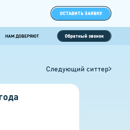
ОСТАВИТЬ ЗАЯВКУ
Обратный звонок
НАМ ДОВЕРЯЮТ
 семей с
Специальные
кими детьми
форматы работы
двойни
Ночная няня
Следующий ситтер
2 детей
Няня выходного дня
3 детей
Няня на сутки
года
Няня на полдня
Няня на Новый год