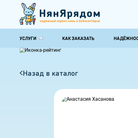
УСЛУГИ
КАК ЗАКАЗАТЬ
НАДЁЖНО
Няни для обучения и
Няни по уходу
развития
здоровью
Няня-педагог
Няня для груд
Назад в каталог
Няня гувернантка
Няня на время
ребенка
Няня психолог
Няня бабушка
Няня с музыкальным
образованием
Няня с английским
Няня для школьника