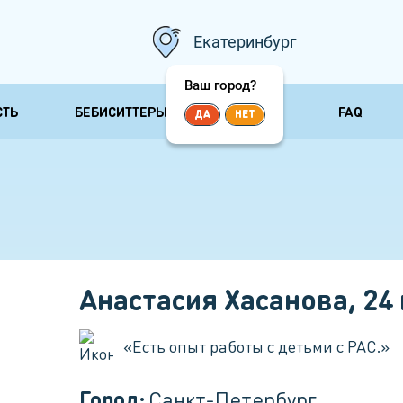
Екатеринбург
Ваш город?
СТЬ
БЕБИСИТТЕРЫ
ОТЗЫВЫ
FAQ
ДА
НЕТ
 и
Няни сопровождения
Няни для
несколь
Сопровождающая няня
ничка
Няня для 
Няня для прогулок
 болезни
Няня для 
Няня-воспитатель
Няня для 
Бизнес няня
Анастасия Хасанова
,
24
«
Есть опыт работы с детьми с РАС.
»
Город:
Санкт-Петербург