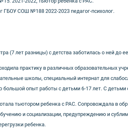
№15. 2021-2022, тьютор ребенка с РАС.
рг ГБОУ СОШ №188 2022-2023 педагог-психолог.
ра (7 лет разницы) с детства заботилась о ней до ее
роходила практику в различных образовательных учр
вательные школы, специальный интернат для слабо
ю большой опыт работы с детьми 6-17 лет. С детьми 
ботала тьютором ребенка с РАС. Сопровождала в об
бучению и социализации, предупреждению и сублим
регрузки ребенка.