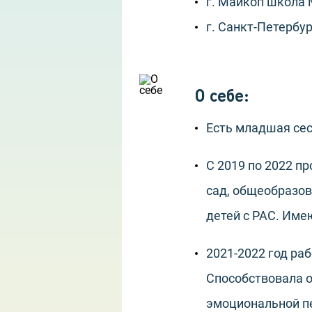
г. Майкоп школа 
г. Санкт-Петербу
О себе
:
Есть младшая сест
С 2019 по 2022 п
сад, общеобразо
детей с РАС. Име
2021-2022 год ра
Способствовала о
эмоциональной пе