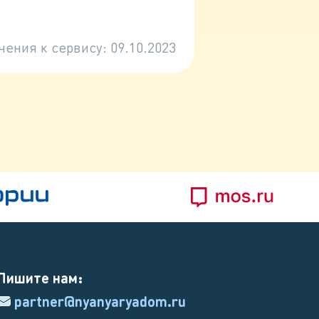
чения к сервису:
09.10.2023
Пишите нам:
partner@nyanyaryadom.ru