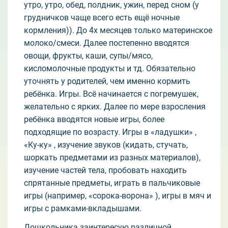
утро, утро, обед, полдник, ужин, перед сном (у
грудничков чаще всего есть ещё ночные
кормления)). До 4х месяцев только материнское
молоко/смеси. Далее постепенно вводятся
овощи, фрукты, каши, супы/мясо,
кисломолочные продукты и тд. Обязательно
уточнять у родителей, чем именно кормить
ребёнка. Игры. Всë начинается с погремушек,
желательно с ярких. Далее по мере взросления
ребёнка вводятся новые игры, более
подходящие по возрасту. Игры в «ладушки» ,
«Ку-ку» , изучение звуков (кидать, стучать,
шоркать предметами из разных материалов),
изучение частей тела, пробовать находить
спрятанные предметы, играть в пальчиковые
игры (например, «сорока-ворона» ), игры в мяч и
игры с рамками-вкладышами.
Дошкольника заинтересую различной